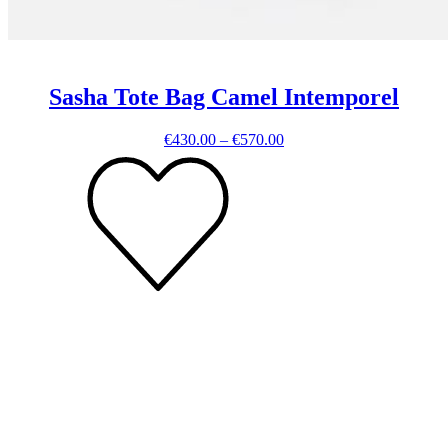
Sasha Tote Bag Camel Intemporel
Price
€
430.00
–
€
570.00
range:
€430.00
through
€570.00