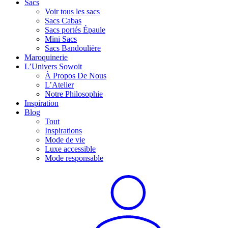
Sacs
Voir tous les sacs
Sacs Cabas
Sacs portés Épaule
Mini Sacs
Sacs Bandoulière
Maroquinerie
L’Univers Sowoit
À Propos De Nous
L’Atelier
Notre Philosophie
Inspiration
Blog
Tout
Inspirations
Mode de vie
Luxe accessible
Mode responsable