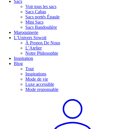
Sacs
Voir tous les sacs
Sacs Cabas
Sacs portés Épaule
Mini Sacs
Sacs Bandoulière
Maroquinerie
L’Univers Sowoit
À Propos De Nous
L’Atelier
Notre Philosophie
Inspiration
Blog
Tout
Inspirations
Mode de vie
Luxe accessible
Mode responsable